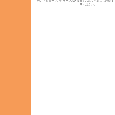
分。「ヒューマングリーンあきる野」お近くへおこしの際は
りください。